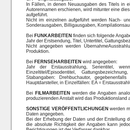
In Fällen, in denen Neuausgaben des Titels in 
Autorennamen erschienen, wird mitunter eine di
aufgeführt.
Nicht im einzelnen aufgeführt werden Nach- u
Sonderausgaben, Billigausgaben, Kompilationsaus
Bei
FUNKARBEITEN
finden sich folgende Angab
Jahr der Erstsendung, Titel, Untertitel, Gattungsb
Nicht angegeben werden ÜbernahmeAusstrahlu
Produktion.
Bei
FERNSEHARBEITEN
wird angegeben:
Jahr der Erstausstrahlung, Serientitel, 
Einzeltitel/Episodentitel, Gattungsbezeichn
Stabangaben: Drehbuchautor, gegebenenfalls
Hauptdarsteller, in Einzelfällen: EA = Erstausstrah
Bei
FILMARBEITEN
werden die Angaben analog 
produzierenden Anstalt wird das Produktionsland
SONSTIGE VERÖFFENTLICHUNGEN
werden mit
Daten angegeben.
Bei der Erhebung der Daten und der Erstellung de
die absolute Richtigkeit der Angaben kann jed
Berichtigungen ist der Verfasser dankbar.