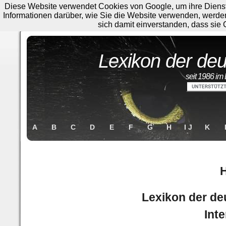
Diese Website verwendet Cookies von Google, um ihre Dienste 
Informationen darüber, wie Sie die Website verwenden, werde
sich damit einverstanden, dass sie
Lexikon der deu
seit 1986 im 
A
B
C
D
E
F
G
H
I J
K
H
Lexikon der d
Inte