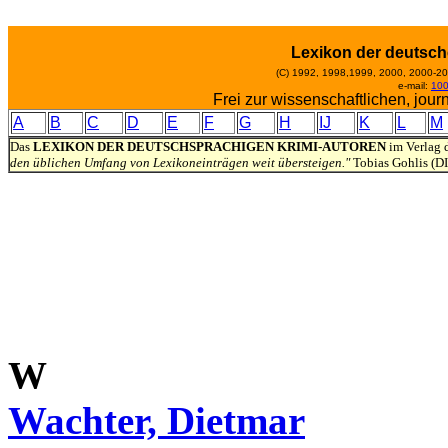
Lexikon der deutsc
(C) 1992, 1998,1999, 2000, 2000-2
e-mail:
10
Frei zur wissenschaftlichen, jou
A
B
C
D
E
F
G
H
IJ
K
L
M
Das
LEXIKON DER DEUTSCHSPRACHIGEN KRIMI-AUTOREN
im Verlag d
den üblichen Umfang von Lexikoneinträgen weit übersteigen."
Tobias Gohlis (D
W
Wachter, Dietmar