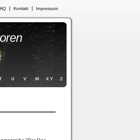
|
|
FAQ
Kontakt
Impressum
toren
T
U
V
W
X Y
Z