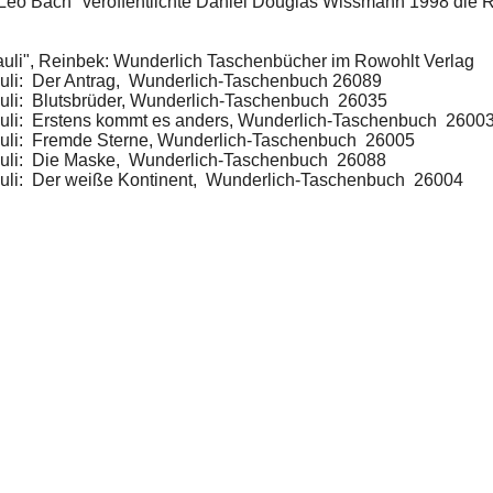
eo Bach" veröffentlichte Daniel Douglas Wissmann 1998 die 
auli", Reinbek: Wunderlich Taschenbücher im Rowohlt Verlag
auli: Der Antrag, Wunderlich-Taschenbuch 26089
uli: Blutsbrüder, Wunderlich-Taschenbuch 26035
auli: Erstens kommt es anders, Wunderlich-Taschenbuch 2600
auli: Fremde Sterne, Wunderlich-Taschenbuch 26005
auli: Die Maske, Wunderlich-Taschenbuch 26088
auli: Der weiße Kontinent, Wunderlich-Taschenbuch 26004