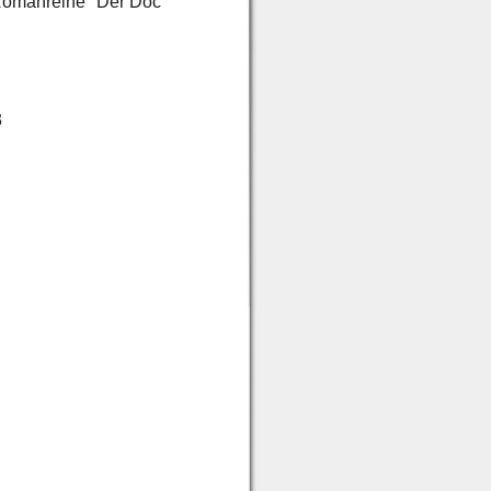
Romanreihe "Der Doc
3