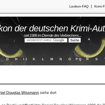
|
Lexikon-FAQ
Krimi-
kon der deutschen Krimi-Au
seit 1986 im Dienste des Verbrechens....
G
H
I J
K
L
M
N
O
P Q
R
S
niel Douglas Wissmann
siehe dort