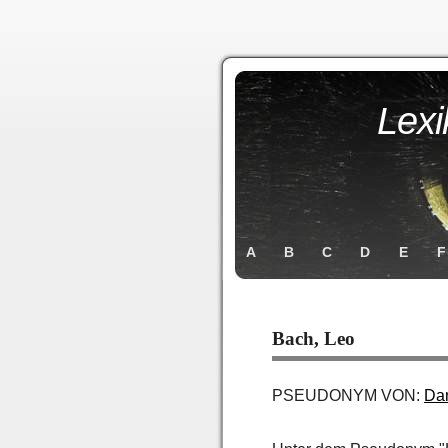
Lexi
A
B
C
D
E
F
Bach, Leo
PSEUDONYM VON:
Da