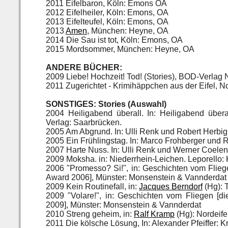
2011 Eifelbaron, Köln: Emons OA
2012 Eifelheiler, Köln: Emons, OA
2013 Eifelteufel, Köln: Emons, OA
2013
Amen
, München: Heyne, OA
2014 Die Sau ist tot, Köln: Emons, OA
2015 Mordsommer, München: Heyne, OA
ANDERE BÜCHER:
2009 Liebe! Hochzeit! Tod! (Stories),
BOD-Verlag N
2011 Zugerichtet - Krimihäppchen aus der Eifel, 
SONSTIGES: Stories (Auswahl)
2004 Heiligabend überall. In: Heiligabend über
Verlag: Saarbrücken.
2005 Am Abgrund. In: Ulli Renk und Robert Herbig 
2005 Ein Frühlingstag. In: Marco Frohberger und R
2007 Harte Nuss. In: Ulli Renk und Werner Coelen
2009 Moksha. in: Niederrhein-Leichen. Leporello: 
2006 "Promesso? Si!", in: Geschichten vom Flie
Award 2006], Münster: Monsenstein & Vannderdat
2009 Kein Routinefall, in:
Jacques Berndorf
(Hg): T
2009 "Volare!", in: Geschichten vom Fliegen [
2009], Münster: Monsenstein & Vannderdat
2010 Streng geheim, in:
Ralf Kramp
(Hg): Nordeife
2011 Die kölsche Lösung, In: Alexander Pfeiffer