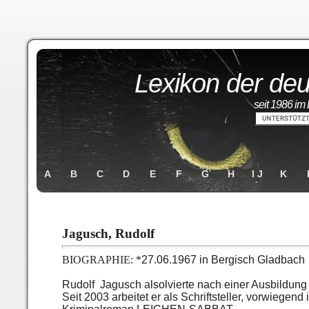
Lexikon der deu
seit 1986 im 
A
B
C
D
E
F
G
H
I J
K
Jagusch, Rudolf
BIOGRAPHIE: *
27.06.1967 in Bergisch Gladbach
Rudolf Jagusch alsolvierte nach einer Ausbildun
Seit 2003 arbeitet er als Schriftsteller, vorwiegend