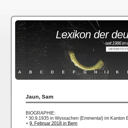
Lexikon der deu
seit 1986 im 
A
B
C
D
E
F
G
H
I J
K
Jaun, Sam
BIOGRAPHIE:
* 30.9.1935 in Wyssachen (Emmental) im Kanton 
+
9. Februar 2018 in Bern