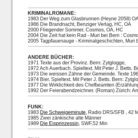
KRIMINALROMANE:
1983 Der Weg zum Glasbrunnen (Heyne 2058) O
1986 Die Brandnacht, Benziger Verlag, HC, OA
2000 Fliegender Sommer, Cosmos, OA, HC
2004 Die Zeit hat kein Rad - Muri bei Bern : Cos
2005 Tagpfauenauge - Kriminalgeschichten, Muri 
ANDERE BÜCHER:
1971 Texte aus der Provinz. Bern: Zytglogge,
1972 Ach Auerbach. Spieltext. Mit Peter J. Betts. B
1973 Die weissen Zähne der Gemeinde. Texte 1961
1974 Bier. Spieltext. Mit Peter J. Betts. Bern: Zytg
1977 Die Wirklichkeit des Chefbeamten (Erzählun
1992 Der Feierabendzeichner. (Roman) Zürich: 
FUNK:
1983
Die Schweigeminute
, Radio DRS/SFB , 42 M
1985 Zwei zänkische alte Männer
1989
Die Eisprinzessin
, SWF,52 Min