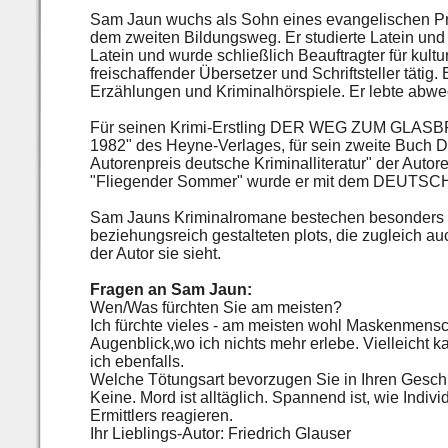
Sam Jaun wuchs als Sohn eines evangelischen Pre
dem zweiten Bildungsweg. Er studierte Latein und 
Latein und wurde schließlich Beauftragter für kultu
freischaffender Übersetzer und Schriftsteller tätig. 
Erzählungen und Kriminalhörspiele. Er lebte abwe
Für seinen Krimi-Erstling DER WEG ZUM GLASBRU
1982" des Heyne-Verlages, für sein zweite Buc
Autorenpreis deutsche Kriminalliteratur" der Auto
"Fliegender Sommer" wurde er mit dem DEUTSCHE
Sam Jauns Kriminalromane bestechen besonders du
beziehungsreich gestalteten plots, die zugleich au
der Autor sie sieht.
Fragen an Sam Jaun:
Wen/Was fürchten Sie am meisten?
Ich fürchte vieles - am meisten wohl Maskenmensc
Augenblick,wo ich nichts mehr erlebe. Vielleicht
ich ebenfalls.
Welche Tötungsart bevorzugen Sie in Ihren Gesch
Keine. Mord ist alltäglich. Spannend ist, wie Ind
Ermittlers reagieren.
Ihr Lieblings-Autor: Friedrich Glauser