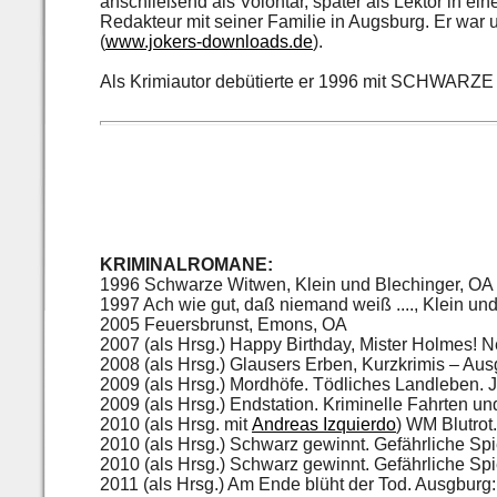
anschließend als Volontär, später als Lektor in eine
Redakteur mit seiner Familie in Augsburg.
Er war 
(
www.jokers-downloads.de
).
Als Krimiautor debütierte er 1996 mit SCHWAR
KRIMINALROMANE:
1996 Schwarze Witwen, Klein und Blechinger, OA
1997 Ach wie gut, daß niemand weiß ...., Klein un
2005 Feuersbrunst, Emons, OA
2007 (als Hrsg.) Happy Birthday, Mister Holmes! Ne
2008 (als Hrsg.) Glausers Erben, Kurzkrimis – Aus
2009 (als Hrsg.) Mordhöfe. Tödliches Landleben. 
2009 (als Hrsg.) Endstation. Kriminelle Fahrten un
2010 (als Hrsg. mit
Andreas Izquierdo
) WM Blutrot
2010 (als Hrsg.) Schwarz gewinnt. Gefährliche Spi
2010 (als Hrsg.) Schwarz gewinnt. Gefährliche Spi
2011 (als Hrsg.) Am Ende blüht der Tod. Ausgburg: