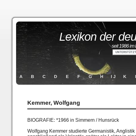
Lexikon der deu
seit 1986 im 
A
B
C
D
E
F
G
H
I J
K
Kemmer, Wolfgang
BIOGRAFIE: *1966 in Simmern / Hunsrück
Wolfgang Kemmer studierte Germanistik, Anglistik