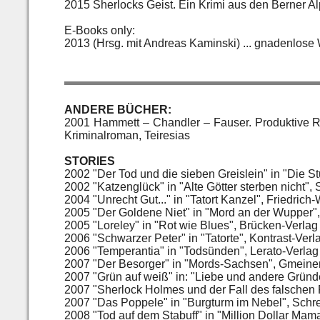
2015 Sherlocks Geist. Ein Krimi aus den Berner A
E-Books only:
2013 (Hrsg. mit Andreas Kaminski) ... gnadenlose
ANDERE BÜCHER:
2001 Hammett – Chandler – Fauser. Produktive R
Kriminalroman, Teiresias
STORIES
2002 "Der Tod und die sieben Greislein" in "Die S
2002 "Katzenglück" in "Alte Götter sterben nicht",
2004 "Unrecht Gut..." in "Tatort Kanzel", Friedrich-
2005 "Der Goldene Niet" in "Mord an der Wupper",
2005 "Loreley" in "Rot wie Blues", Brücken-Verlag
2006 "Schwarzer Peter" in "Tatorte", Kontrast-Verl
2006 "Temperantia" in "Todsünden", Lerato-Verlag
2007 "Der Besorger" in "Mords-Sachsen", Gmeine
2007 "Grün auf weiß" in: "Liebe und andere Gründ
2007 "Sherlock Holmes und der Fall des falschen 
2007 "Das Poppele" in "Burgturm im Nebel", Schre
2008 "Tod auf dem Stabuff" in "Million Dollar Ma