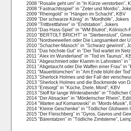
2008 "Rosalie geht um" in "In Kürze verstorben",
2008 "Fastnachtsspiel" in "Zeter und Mordio", Jok
2009 "Rheingold" in "Hängen im Schacht", KBV
2009 "Der schwarze König" in "Mordhöfe", Jokers
2009 "Trittbrettfahrer" in "Endstation", Jokers
2010 "Das Hass-Spiel" in "WM Blutrot", Kölnisch-
2010 "BERTOLT BRICHT" in "Sterbenslust", Gme
2010 "Nordseewellen oder Die Langsamkeit der Ul
2010 "Schacher-Masoch" in "Schwarz gewinnt", J
2011 "Das höchste Gut" in "Der Tod wartet im Netz
2011 "Alex im Wunderland" in "Tod im Taunus", K
2011 "Abgeschmiert oder Klamm in Lahnstein" in
2011 "Abgetaucht oder Die Waffen einer Frau" in "
2011 "Mauerblümchen" in "Am Ende blüht der Tod"
2013 "Sherlock Holmes und der Fall der verschwun
2013 "Sherlock Holmes und die Bockmorde von Dart
2013 "Entsorgt" in "Küche, Diele, Mord", KBV
2013 "Stoff für lange Winterabende" in "Tödlicher
2014 "Der Absacker" in "Mörderischer Rhein", Edi
2014 "Warten auf Komarowski" in "Mords-Musik", 
2014 "Kleine Geschenke" in "Tödlicher Glühwein II
2015 "Der Fleischberg" in "Gyros, Gavros und Ge
2015 "Bärentatzen" in "Tödliche Zimtsterne", Lein