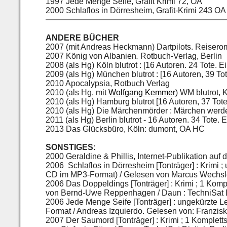
1997 Jede Menge Seife, Grafit Krimi 72, OA
2000 Schlaflos in Dörresheim, Grafit-Krimi 243 OA
ANDERE BÜCHER
2007 (mit Andreas Heckmann) Dartpilots. Reiserom
2007 König von Albanien
.
Rotbuch-Verlag, Berlin
2008 (als Hg) Köln blutrot : [16 Autoren. 24 Tote. E
2009 (als Hg) München blutrot : [16 Autoren, 39 Tot
2010 Apocalypsia, Rotbuch Verlag
2010 (als Hg, mit
Wolfgang Kemmer
) WM blutrot,
K
2010 (als Hg) Hamburg blutrot
[16 Autoren, 37 Tote
2010 (als Hg) Die Märchenmörder : Märchen werd
2011 (als Hg) Berlin blutrot - 16 Autoren. 34 Tote. 
2013 Das Glücksbüro, Köln: dumont, OA HC
SONSTIGES:
2000 Geraldine & Phillis, Internet-Publikation au
2006 Schlaflos in Dörresheim [Tonträger] : Krimi 
CD im MP3-Format) / Gelesen von Marcus Wechsler
2006 Das Doppeldings [Tonträger] : Krimi ; 1 Ko
von Bernd-Uwe Reppenhagen / Daun : TechniSat D
2006 Jede Menge Seife [Tonträger] : ungekürzte 
Format / Andreas Izquierdo. Gelesen von: Franzisk
2007 Der Saumord [Tonträger] : Krimi ; 1 Komplet