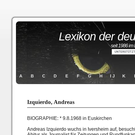
Lexikon der deu
seit 1986 im 
A
B
C
D
E
F
G
H
I J
K
Izquierdo, Andreas
BIOGRAPHIE: * 9.8.1968 in Euskirchen
Andreas Izquierdo wuchs in Iversheim auf, besuc
Abitur als Journalist für Zeitungen und Rundfunka