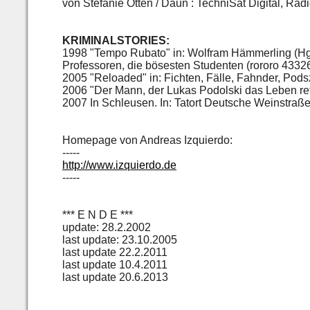
von Stefanie Otten / Daun : TechniSat Digital, Ra
KRIMINALSTORIES:
1998 "Tempo Rubato" in: Wolfram Hämmerling (Hg)
Professoren, die bösesten Studenten (rororo 4332
2005 "Reloaded" in: Fichten, Fälle, Fahnder, Pod
2006 "Der Mann, der Lukas Podolski das Leben rett
2007 In Schleusen. In: Tatort Deutsche Weinstraße.
Homepage von Andreas Izquierdo:
-----
http://www.izquierdo.de
-----
*** E N D E ***
update: 28.2.2002
last update: 23.10.2005
last update 22.2.2011
last update 10.4.2011
last update 20.6.2013