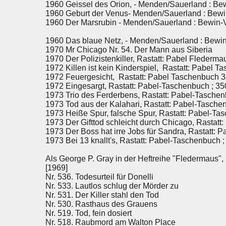
1960 Geissel des Orion, - Menden/Sauerland : Be
1960 Geburt der Venus- Menden/Sauerland : Bewi
1960 Der Marsrubin - Menden/Sauerland : Bewin-
1960 Das blaue Netz, - Menden/Sauerland : Bewi
1970 Mr Chicago Nr. 54. Der Mann aus Siberia
1970 Der Polizistenkiller, Rastatt: Pabel Flederma
1972 Killen ist kein Kinderspiel, Rastatt: Pabel 
1972 Feuergesicht, Rastatt: Pabel Taschenbuch 
1972 Eingesargt, Rastatt: Pabel-Taschenbuch ; 35
1973 Trio des Ferderbens, Rastatt: Pabel-Taschen
1973 Tod aus der Kalahari, Rastatt: Pabel-Tasche
1973 Heiße Spur, falsche Spur, Rastatt: Pabel-Ta
1973 Der Gifttod schleicht durch Chicago, Rastatt
1973 Der Boss hat irre Jobs für Sandra, Rastatt: 
1973 Bei 13 knallt's, Rastatt: Pabel-Taschenbuch ;
Als George P. Gray in der Heftreihe "Fledermaus", 
[1969]
Nr. 536. Todesurteil für Donelli
Nr. 533. Lautlos schlug der Mörder zu
Nr. 531. Der Killer stahl den Tod
Nr. 530. Rasthaus des Grauens
Nr. 519. Tod, fein dosiert
Nr. 518. Raubmord am Walton Place