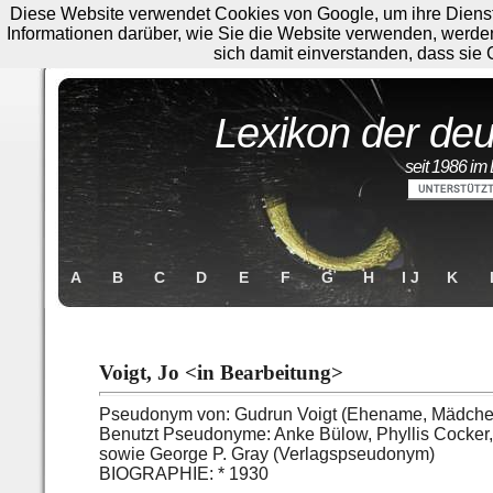
Diese Website verwendet Cookies von Google, um ihre Dienste 
Informationen darüber, wie Sie die Website verwenden, werde
sich damit einverstanden, dass sie
Lexikon der deu
seit 1986 im 
A
B
C
D
E
F
G
H
I J
K
Voigt, Jo <in Bearbeitung>
Pseudonym von: Gudrun Voigt (Ehename, Mädch
Benutzt Pseudonyme: Anke Bülow, Phyllis Cocker, 
sowie George P. Gray (Verlagspseudonym)
BIOGRAPHIE: * 1930