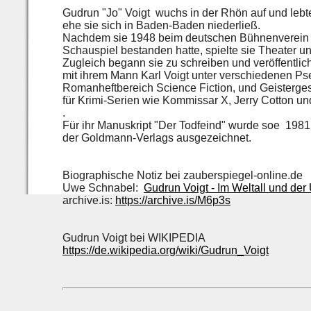
Gudrun "Jo" Voigt wuchs in der Rhön auf und lebte 
ehe sie sich in Baden-Baden niederließ.
Nachdem sie 1948 beim deutschen Bühnenverein in
Schauspiel bestanden hatte, spielte sie Theater u
Zugleich begann sie zu schreiben und veröffentlic
mit ihrem Mann Karl Voigt unter verschiedenen 
Romanheftbereich Science Fiction, und Geisterge
für Krimi-Serien wie Kommissar X, Jerry Cotton un
.
Für ihr Manuskript "Der Todfeind" wurde soe 198
der Goldmann-Verlags ausgezeichnet.
Biographische Notiz bei zauberspiegel-online.de
Uwe Schnabel:
Gudrun Voigt - Im Weltall und der
archive.is:
https://archive.is/M6p3s
Gudrun Voigt bei WIKIPEDIA
https://de.wikipedia.org/wiki/Gudrun_Voigt