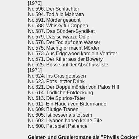
[1970]
Nr. 596. Der Schlächter
Nr. 594. Tod à la Mahratta
Nr. 591. Mörder gesucht
Nr. 588. Whisky für Crippen
Nr. 587. Das Sünden-Syndikat
Nr. 579. Das schwarze Opfer
Nr. 578. Der Tod auf dem Wasser
Nr. 575. Machtgier macht Mörder
Nr. 573. Aus Edgewood kam ein Verräter
Nr. 571. Der Killer aus der Bowery
Nr. 625. Bosse auf der Abschussliste
[1971]
Nr. 624. Ins Gras gebissen
Nr. 623. Pat's letzter Drink
Nr. 621. Der Doppelmörder von Palos Hill
Nr. 614. Tödliche Entdeckung
Nr. 613. Die Spurlos-Täter
Nr. 611. Ein Hauch von Bittermandel
Nr. 609. Blutige Tränen
Nr. 605. Ist besser als tot sein
Nr. 602. Hyänen haben keine Eile
Nr. 600. Pat spielt Patience
Geister- und Grusleromane als "Phyllis Cocker