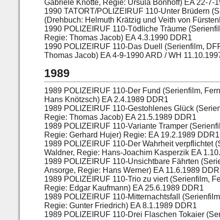
Gabriele Knotte, Regie: Ursula Bonhoff) EA 22-7
1990 TATORT/POLIZEIRUF 110-Unter Brüdern (Se
(Drehbuch: Helmuth Krätzig und Veith von Fürste
1990 POLIZEIRUF 110-Tödliche Träume (Serienfil
Regie: Thomas Jacob) EA 4.3.1990 DDR1
1990 POLIZEIRUF 110-Das Duell (Serienfilm, DFF,
Thomas Jacob) EA 4-9-1990 ARD / WH 11.10.19
1989
1989 POLIZEIRUF 110-Der Fund (Serienfilm, Fern
Hans Knötzsch) EA 2.4.1989 DDR1
1989 POLIZEIRUF 110-Gestohlenes Glück (Serienf
Regie: Thomas Jacob) EA 21.5.1989 DDR1
1989 POLIZEIRUF 110-Variante Tramper (Serienfil
Regie: Gerhard Hujer) Regie: EA 19.2.1989 DDR1
1989 POLIZEIRUF 110-Der Wahrheit verpflichtet (S
Waldner, Regie: Hans-Joachim Kasperzik EA 1.
1989 POLIZEIRUF 110-Unsichtbare Fährten (Serie
Ansorge, Regie: Hans Werner) EA 11.6.1989 DD
1989 POLIZEIRUF 110-Trio zu viert (Serienfilm, 
Regie: Edgar Kaufmann) EA 25.6.1989 DDR1
1989 POLIZEIRUF 110-Mitternachtsfall (Serienfil
Regie: Gunter Friedrich) EA 8.1.1989 DDR1
1989 POLIZEIRUF 110-Drei Flaschen Tokaier (Ser