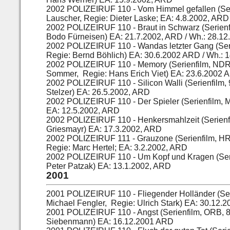
2002
POLIZEIRUF 110 - Vom Himmel gefallen (Sere
Lauscher, Regie: Dieter Laske; EA: 4.8.2002, ARD
2002
POLIZEIRUF 110 - Braut in Schwarz (Serienfil
Bodo Fürneisen) EA: 21.7.2002, ARD / Wh.: 28.1
2002
POLIZEIRUF 110 - Wandas letzter Gang (Serie
Regie: Bernd Böhlich) EA: 30.6.2002 ARD / Wh.: 
2002
POLIZEIRUF 110 - Memory (Serienfilm, NDR, 
Sommer, Regie: Hans Erich Viet) EA: 23.6.2002 
2002
POLIZEIRUF 110 - Silicon Walli (Serienfilm,
Stelzer) EA: 26.5.2002, ARD
2002
POLIZEIRUF 110 - Der Spieler
(Serienfilm,
EA: 12.5.2002, ARD
2002
POLIZEIRUF 110 - Henkersmahlzeit (Serienfi
Griesmayr) EA: 17.3.2002, ARD
2002
POLIZEIRUF 111 - Grauzone (Serienfilm, HR,
Regie: Marc Hertel; EA: 3.2.2002, ARD
2002
POLIZEIRUF 110 - Um Kopf und Kragen (Serie
Peter Patzak) EA: 13.1.2002, ARD
2001
2001
POLIZEIRUF 110 - Fliegender Holländer (Ser
Michael Fengler, Regie: Ulrich Stark) EA: 30.12.
2001
POLIZEIRUF 110 - Angst (Serienfilm, ORB, 85
Siebenmann) EA: 16.12.2001 ARD