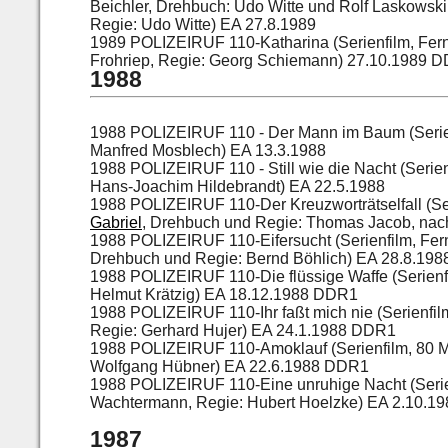
Beichler, Drehbuch: Udo Witte und Rolf Laskowsk
Regie: Udo Witte) EA 27.8.1989
1989 POLIZEIRUF 110-Katharina (Serienfilm, Fer
Frohriep, Regie: Georg Schiemann) 27.10.1989 
1988
1988 POLIZEIRUF 110 - Der Mann im Baum (Serien
Manfred Mosblech) EA 13.3.1988
1988 POLIZEIRUF 110 - Still wie die Nacht (Seri
Hans-Joachim Hildebrandt) EA 22.5.1988
1988 POLIZEIRUF 110-Der Kreuzworträtselfall (Se
Gabriel
, Drehbuch und Regie: Thomas Jacob, nac
1988 POLIZEIRUF 110-Eifersucht (Serienfilm, Fer
Drehbuch und Regie: Bernd Böhlich) EA 28.8.19
1988 POLIZEIRUF 110-Die flüssige Waffe (Serienf
Helmut Krätzig) EA 18.12.1988 DDR1
1988 POLIZEIRUF 110-Ihr faßt mich nie (Serienfi
Regie: Gerhard Hujer) EA 24.1.1988 DDR1
1988 POLIZEIRUF 110-Amoklauf (Serienfilm, 80 M
Wolfgang Hübner) EA 22.6.1988 DDR1
1988 POLIZEIRUF 110-Eine unruhige Nacht (Serien
Wachtermann, Regie: Hubert Hoelzke) EA 2.10.
1987