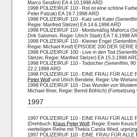
Marco Serafini) EA 4.10.1998 ARD
1998 POLIZEIRUF 110 - Rot ist eine schöne Farbe
Peter Patzak) EA 19.7.1998 ARD
1998 POLIZEIRUF 110 - Katz und Kater (Serienfil
Regie: Manfred Stelzer) EA 14.6.1998 ARD
1998 POLIZEIRUF 110 - Mordsmäßig Mallorca (S
Dirk Salomon, Regie: Ulrich Stark) EA 7.6.1998 
1998 POLIZEIRUF 110 - Kleiner Engel (Serienfilm,
Regie: Michael Knof) EPISODE 200 DER SERIE 
1998 POLIZEIRUF 100 - Live in den Tod (Serienfi
Stelzer, Regie: Manfred Stelzer) EA 15.3.1998 
1998 POLIZEIRUF 110 - Todsicher (Serienfilm, 9
22.2.1998 ARD
1998 POLIZEIRUF 110 - EINE FRAU FÜR ALLE FÄLL
Peter Wolf
und Ulrich Bendele, Regie: Ute Wiela
1998 POLIZEIRUF 110 - Das Wunder von Wusterma
Michael Illner, Regie: Bernd Böhlich) (Fortsetzun
1997
1997 POLIZEIRUF 110 - EINE FRAU FÜR ALLE FÄLL
(Drehbuch:
Klaus Peter Wolf
, Regie: Erwin Keusc
vierteiligen Reihe mit Thekla Carola Wied, urprüngl
1997 POLIZEIRUF 110 - EINE FRAU FÜR ALLE FÄLL