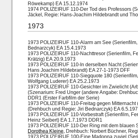
Röwekamp) EA 15.12.1974
1974 POLIZEIRUF 110-Der Tod des Professors (Se
Jäckel, Regie: Hans-Joachim Hildebrandt und T
1973
1973 POLIZEIRUF 110-Alarm am See (Serienfilm, 
Bednarzcyk) EA 15.4.1973
1973 POLIZEIRUF 110-Nachttresor (Serienfilm, F
Krätzig) EA 20.9.1973
1973 POLIZEIRUF 110-In derselben Nacht (Serien
Hans Joachim Hildebrandt) EA 27-1-1973 DFF
1973 POLIZEIRUF 110-Siegquote 180 (Serienfilm,
Wolfgang Luderer) EA 25.2.1973
1973 POLIZEIRUF 110-Gesichter im Zwielicht (Arbe
(Szenarium: Fred Unger (andere Angabe: Drehbuc
DDR1 (Erster Farbfilm der Serie)
1973 POLIZEIRUF 110-Freitag gegen Mitternacht (Ar
(Drehbuch und Regie: Jiri Bednarczyk) EA 6.5.1
1973 POLIZEIRUF 110-Vorbestraft (Serienfilm, Fe
Heinz Seibert) EA 1.7.1973 DDR1
1973 POLIZEIRUF 110-Der Ring mit dem blauen Sa
Dorothea Kleine
, Drehbuch: Norbert Büchner, Re
1973 POLIZEIRUF 100-Eine Madonna zuviel (Serie