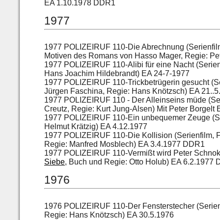
EA 1.10.1978 DDR1
1977
1977 POLIZEIRUF 110-Die Abrechnung (Serienfilm
Motiven des Romans von Hasso Mager, Regie: Pet
1977 POLIZEIRUF 110-Alibi für eine Nacht (Serie
Hans Joachim Hildebrandt) EA 24-7-1977
1977 POLIZEIRUF 110-Trickbetrügerin gesucht (S
Jürgen Faschina, Regie: Hans Knötzsch) EA 21..5
1977 POLIZEIRUF 110 - Der Alleinseins müde (Ser
Creutz, Regie: Kurt Jung-Alsen) Mit Peter Borgelt
1977 POLIZEIRUF 110-Ein unbequemer Zeuge (Ser
Helmut Krätzig) EA 4.12.1977
1977 POLIZEIRUF 110-Die Kollision (Serienfilm, 
Regie: Manfred Mosblech) EA 3.4.1977 DDR1
1977 POLIZEIRUF 110-Vermißt wird Peter Schnok 
Siebe
, Buch und Regie: Otto Holub) EA 6.2.1977
1976
1976 POLIZEIRUF 110-Der Fensterstecher (Serien
Regie: Hans Knötzsch) EA 30.5.1976