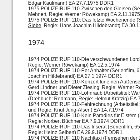
Edgar Kaufmann) EA 27.7.1975 DDR1
1975 POLIZEIRUF 110-Zwischen den Gleisen (Seri
Mehnert, Regie: Werner Röwekamp) EA 2.11.19
1975 POLIZEIRUF 110: Das letzte Wochenende (Se
Siebe
, Regie: Hans Joachim Hildebrandt) EA 30
1974
1974 POLIZEIRUF 110-Die verschwundenen Lords 
Regie: Werner Röwekamp) EA 12.5.1974
1974 POLIZEIRUF 110-Per Anhalter (Serienfilm, 
Joachim Hildebrandt) EA 27.1.1974 DDR1
1974 POLIZEIRUF 110-Konzert für einen Außenseit
Gerd Lindner und Dieter Ziesing, Regie: Werner
1974 POLIZEIRUF 110-Lohnraub (Arbeitstitel: Wah
(Drehbuch: Redmann, Regie: Helmut Krätzig) EA 
1974 POLIZEIRUF 110-Fehlrechnung (Arbeitstitel:
und Regie: Knut Jung-Alsen) EA 14.7.1974
1974 POLIZEIRUF 110-Kein Paradies für Elstern (
Regie: Norbert Büchner EA 7.9.1974 DDR1
1974 POLIZEIRUF 110-Das Inserat (Serienfilm, 65
Regie: Heinz Seibert) EA 29.9.1974 DDR1
1974 POLIZEIRUF 110 Nachttaxi (Fernsehen der 