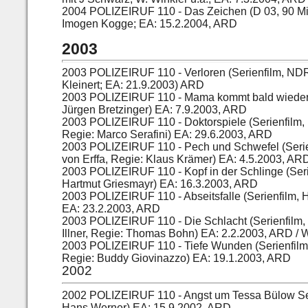
2004
POLIZEIRUF 110 - Das Zeichen (D 03, 90 Min
Imogen Kogge; EA: 15.2.2004, ARD
2003
2003
POLIZEIRUF 110 - Verloren (Serienfilm, NDR
Kleinert; EA: 21.9.2003) ARD
2003
POLIZEIRUF 110 - Mama kommt bald wieder (S
Jürgen Bretzinger) EA: 7.9.2003, ARD
2003
POLIZEIRUF 110 - Doktorspiele (Serienfilm, M
Regie: Marco Serafini) EA: 29.6.2003, ARD
2003
POLIZEIRUF 110 - Pech und Schwefel (Serien
von Erffa, Regie: Klaus Krämer) EA: 4.5.2003, AR
2003
POLIZEIRUF 110 - Kopf in der Schlinge (Seri
Hartmut Griesmayr) EA: 16.3.2003, ARD
2003
POLIZEIRUF 110 - Abseitsfalle (Serienfilm, 
EA: 23.2.2003, ARD
2003
POLIZEIRUF 110 - Die Schlacht (Serienfilm,
Illner,
Regie: Thomas Bohn) EA: 2.2.2003, ARD / 
2003
POLIZEIRUF 110 - Tiefe Wunden (Serienfilm,
Regie: Buddy Giovinazzo) EA: 19.1.2003, ARD
2002
2002
POLIZEIRUF 110 - Angst um Tessa Bülow Seri
Hans Werner) EA: 15.9.2002, ARD