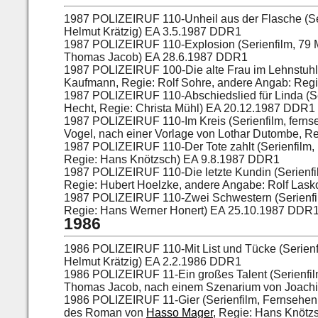
1987 POLIZEIRUF 110-Unheil aus der Flasche (Se
Helmut Krätzig) EA 3.5.1987 DDR1
1987 POLIZEIRUF 110-Explosion (Serienfilm, 79 
Thomas Jacob) EA 28.6.1987 DDR1
1987 POLIZEIRUF 100-Die alte Frau im Lehnstuhl 
Kaufmann, Regie: Rolf Sohre, andere Angab: Reg
1987 POLIZEIRUF 110-Abschiedslied für Linda (S
Hecht, Regie: Christa Mühl) EA 20.12.1987 DDR1
1987 POLIZEIRUF 110-Im Kreis (Serienfilm, ferns
Vogel, nach einer Vorlage von Lothar Dutombe, Re
1987 POLIZEIRUF 110-Der Tote zahlt (Serienfilm,
Regie: Hans Knötzsch) EA 9.8.1987 DDR1
1987 POLIZEIRUF 110-Die letzte Kundin (Serienfil
Regie: Hubert Hoelzke, andere Angabe: Rolf Las
1987 POLIZEIRUF 110-Zwei Schwestern (Serienfil
Regie: Hans Werner Honert) EA 25.10.1987 DDR
1986
1986 POLIZEIRUF 110-Mit List und Tücke (Serienf
Helmut Krätzig) EA 2.2.1986 DDR1
1986 POLIZEIRUF 11-Ein großes Talent (Serienfi
Thomas Jacob, nach einem Szenarium von Joach
1986 POLIZEIRUF 11-Gier (Serienfilm, Fernsehen
des Roman von
Hasso Mager
, Regie: Hans Knöt