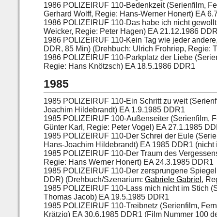
1986 POLIZEIRUF 110-Bedenkzeit (Serienfilm, Fe
Gerhard Wolff, Regie: Hans-Werner Honert) EA 6
1986 POLIZEIRUF 110-Das habe ich nicht gewollt 
Weicker, Regie: Peter Hagen) EA 21.12.1986 DD
1986 POLIZEIRUF 110-Kein Tag wie jeder andere,(A
DDR, 85 Min) (Drehbuch: Ulrich Frohriep, Regie
1986 POLIZEIRUF 110-Parkplatz der Liebe (Serien
Regie: Hans Knötzsch) EA 18.5.1986 DDR1
1985
1985 POLIZEIRUF 110-Ein Schritt zu weit (Serien
Joachim Hildebrandt) EA 1.9.1985 DDR1
1985 POLIZEIRUF 100-Außenseiter (Serienfilm, 
Günter Karl, Regie: Peter Vogel) EA 27.1.1985 DD
1985 POLIZEIRUF 110-Der Schrei der Eule (Serie
Hans-Joachim Hildebrandt) EA 1985 DDR1 (nicht 
1985 POLIZEIRUF 110-Der Traum des Vergessens 
Regie: Hans Werner Honert) EA 24.3.1985 DDR1
1985 POLIZEIRUF 110-Der zersprungene Spiegel (
DDR) (Drehbuch/Szenarium:
Gabriele Gabriel
, Re
1985 POLIZEIRUF 110-Lass mich nicht im Stich (S
Thomas Jacob) EA 19.5.1985 DDR1
1985 POLIZEIRUF 110-Treibnetz (Serienfilm, Fer
Krätzig) EA 30.6.1985 DDR1 (Film Nummer 100 de