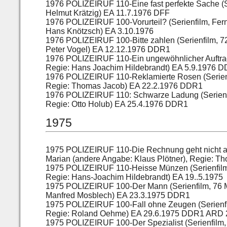
1976 POLIZEIRUF 110-Eine fast perfekte Sache (S
Helmut Krätzig) EA 11.7.1976 DFF
1976 POLIZEIRUF 100-Vorurteil? (Serienfilm, Fer
Hans Knötzsch) EA 3.10.1976
1976 POLIZEIRUF 100-Bitte zahlen (Serienfilm, 7
Peter Vogel) EA 12.12.1976 DDR1
1976 POLIZEIRUF 110-Ein ungewöhnlicher Auftrag
Regie: Hans Joachim Hildebrandt) EA 5.9.1976 
1976 POLIZEIRUF 110-Reklamierte Rosen (Serienf
Regie: Thomas Jacob) EA 22.2.1976 DDR1
1976 POLIZEIRUF 110: Schwarze Ladung (Serienf
Regie: Otto Holub) EA 25.4.1976 DDR1
1975
1975 POLIZEIRUF 110-Die Rechnung geht nicht au
Marian (andere Angabe: Klaus Plötner), Regie: T
1975 POLIZEIRUF 110-Heisse Münzen (Serienfilm,
Regie: Hans-Joachim Hildebrandt) EA 19..5.1975
1975 POLIZEIRUF 100-Der Mann (Serienfilm, 76 M
Manfred Mosblech) EA 23.3.1975 DDR1
1975 POLIZEIRUF 100-Fall ohne Zeugen (Serienfi
Regie: Roland Oehme) EA 29.6.1975 DDR1 ARD 
1975 POLIZEIRUF 100-Der Spezialist (Serienfilm,