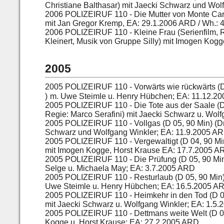
Christiane Balthasar) mit Jaecki Schwarz und Wo
2006
POLIZEIRUF 110 - Die Mutter von Monte Carl
mit Jan Gregor Kremp, EA: 29.1.2006 ARD / Wh.:
2006
POLIZEIRUF 110 - Kleine Frau (Serienfilm, 
Kleinert, Musik von Gruppe Silly) mit Imogen Kog
2005
2005
POLIZEIRUF 110 - Vorwärts wie rückwärts (
)
m. Uwe Steimle u. Henry Hübchen; EA: 11.12.2
2005
POLIZEIRUF 110 - Die Tote aus der Saale (
Regie: Marco Serafini) mit Jaecki Schwarz u. Wol
2005
POLIZEIRUF 110 - Vollgas (D 05, 90 Min) (
Schwarz und Wolfgang Winkler; EA: 11.9.2005 A
2005
POLIZEIRUF 110 - Vergewaltigt (D 04, 90 Min
mit Imogen Kogge, Horst Krause EA: 17.7.2005 A
2005
POLIZEIRUF 110 - Die Prüfung (D 05, 90 Min)
Selge u. Michaela May; EA: 3.7.2005 ARD
2005
POLIZEIRUF 110 - Resturlaub (D 05, 90 Min
Uwe Steimle u. Henry Hübchen; EA: 16.5.2005 AR
2005
POLIZEIRUF 110 - Heimkehr in den Tod (D 05
mit Jaecki Schwarz u. Wolfgang Winkler; EA: 1.5
2005
POLIZEIRUF 110 - Dettmans weite Welt (D 04
Kogge u. Horst Krause; EA: 27.2.2005 ARD