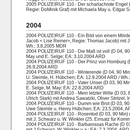
2005
POLIZEIRUF 110 - Der scharlachrote Engel (D
Regie: DoMinik Graf) mit Michaela May u. Edgar 
2004
2004
POLIZEIRUF 110 - Ein Bild von einem Mörde
Jacob < Lise Reiner>, Regie: Thomas Jacob) mit 
Wh.: 3.8.2005 MDR
2004
POLIZEIRUF 110 - Die Maß ist voll (D 04, 90
May und E. Selge; EA: 3.10.2004 ARD
2004
POLIZEIRUF 110 - Der Prinz von Homburg (D 
26.9.2004 ARD
2004
POLIZEIRUF 110 - Winterende (D 04, 90 Min)
U. Steimle, H. Hübchen; EA: 12.9.2004 ARD / Wh
2004
POLIZEIRUF 110 - Vater Unser (D 03, 90 Min
E. Selge, M. May; EA: 22.8.2004 ARD
2004
POLIZEIRUF 110 - Mein letzter Wille (D 03
Ulrich Stark) mit Andrea Sawatzki, Oliver Stritzel
2004
POLIZEIRUF 110 - Dumm wie Brot (D 03, 90 
Uwe Steimle u. Henry Hübchen; EA: 23.5.2004, A
2004
POLIZEIRUF 110 - Rosentod (D 03, 90 Min) (
mit J. Schwarz u. W. Winkler (25. Einsatz für K
2004
POLIZEIRUF 110 - Barbarossas Rache (D 03
mit J Schwarz, W. Winkler u.a.; EA: 7.3.2004, AR