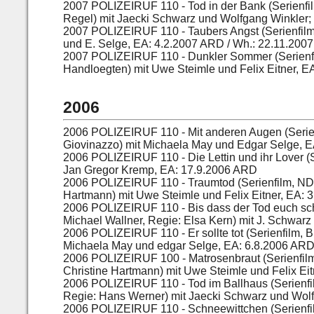
2007
POLIZEIRUF 110 - Tod in der Bank (Serienfi
Regel) mit Jaecki Schwarz und Wolfgang Winkler
2007
POLIZEIRUF 110 - Taubers Angst (Serienfilm
und E. Selge, EA: 4.2.2007 ARD / Wh.: 22.11.2007
2007
POLIZEIRUF 110 - Dunkler Sommer (Serienfil
Handloegten) mit Uwe Steimle und Felix Eitner, 
2006
2006
POLIZEIRUF 110 - Mit anderen Augen (Serien
Giovinazzo) mit Michaela May und Edgar Selge, 
2006
POLIZEIRUF 110 - Die Lettin und ihr Lover (
Jan Gregor Kremp, EA: 17.9.2006 ARD
2006
POLIZEIRUF 110 - Traumtod (Serienfilm, NDR
Hartmann) mit Uwe Steimle und Felix Eitner, EA:
2006
POLIZEIRUF 110 - Bis dass der Tod euch sch
Michael Wallner, Regie: Elsa Kern) mit J. Schwar
2006
POLIZEIRUF 110 - Er sollte tot (Serienfilm, 
Michaela May und edgar Selge, EA: 6.8.2006 ARD 
2006
POLIZEIRUF 100 - Matrosenbraut (Serienfil
Christine Hartmann) mit Uwe Steimle und Felix Ei
2006
POLIZEIRUF 110 - Tod im Ballhaus (Serienf
Regie: Hans Werner) mit Jaecki Schwarz und Wol
2006
POLIZEIRUF 110 - Schneewittchen (Serienfi