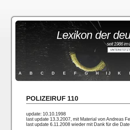
Lexikon der deu
seit 1986 im 
A
B
C
D
E
F
G
H
I J
K
POLIZEIRUF 110
update: 10.10.1998
last update 13.3.2007, mit Material von Andreas Fe
last update 6.11.2008 wieder mit Dank für die Dat