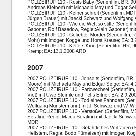
POLIZEIRUF 110 - Rosis Baby (Serienfilm, BR, 90 
Andreas Kleinert) mit Michaela May und Edgar Se
POLIZEIRUF 110 - Keiner schreit (Serienfilm, MDR
Jürgen Brauer) mit Jaecki Schwarz und Wolfgang 
POLIZEIRUF 110 - Wie die Welt so stille (Serienfil
Gsponer, Rolf Basedow, Regie::Alain Gsponer) m
POLIZEIRUF 110 - Geliebter Mörder (Serienfilm, R
Mohr) mit Imogen Kogge und Horst Krause; EA: 3
POLIZEIRUF 110 - Kellers Kind (Serienfilm, HR, 9
Kremp; EA: 13.1.2008 ARD
2007
2007 POLIZEIRUF 110 - Jenseits (Serienfilm, BR, 
Moore) mit Michaela May und Edgar Selge; EA: 4
2007
POLIZEIRUF 110 - Farbwechsel (Serienfilm, 
Viet) mit Uwe Steimle und Felis Eitner; EA: 2.9.
2007
POLIZEIRUF 110 - Tod eines Fahnders (Seri
Wolfgang Münstermann) mit J. Schwarz und W. Wi
2007
POLIZEIRUF 110 - Verstoßen (Serienfilm, MD
Serafini, Regie: Marco Serafini) mit Jaecki Schw
MDR
2007
POLIZEIRUF 110 - Gefährliches Vertrauen (
Hellstern, Regie: Bodo Fürneisen) mit Imogen Ko