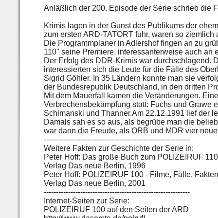
Anläßlich der 200. Episode der Serie schrieb die 
Krimis lagen in der Gunst des Publikums der ehema
zum ersten ARD-TATORT fuhr, waren so ziemlich 
Die Programmplaner in Adlershof fingen an zu grüb
110" seine Premiere, interessanterweise auch an
Der Erfolg des DDR-Krimis war durchschlagend. Di
interessierten sich die Leute für die Fälle des Obe
Sigrid Göhler. In 35 Ländern konnte man sie verfo
der Bundesrepublik Deutschland, in den dritten 
Mit dem Mauerfall kamen die Veränderungen. Eine
Verbrechensbekämpfung statt: Fuchs und Grawe erm
Schimanski und Thanner.Am 22.12.1991 lief der let
Damals sah es so aus, als begrübe man die belieb
war dann die Freude, als ORB und MDR vier neue 
------------------------------------------------------------
Weitere Fakten zur Geschichte der Serie in:
Peter Hoff: Das große Buch zum POLIZEIRUF 110
Verlag Das neue Berlin, 1996
Peter Hoff: POLIZEIRUF 100 - Filme, Fälle, Fakte
Verlag Das neue Berlin, 2001
------------------------------------------------------------
Internet-Seiten zur Serie:
POLIZEIRUF 100 auf den Seiten der ARD